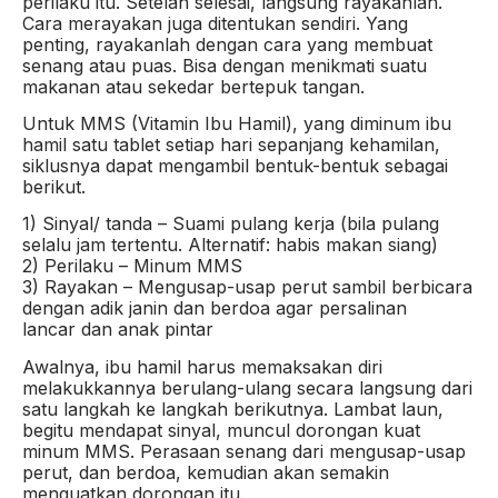
perilaku itu. Setelah selesai, langsung rayakanlah.
Cara merayakan juga ditentukan sendiri. Yang
penting, rayakanlah dengan cara yang membuat
senang atau puas. Bisa dengan menikmati suatu
makanan atau sekedar bertepuk tangan.
Untuk MMS (Vitamin Ibu Hamil), yang diminum ibu
hamil satu tablet setiap hari sepanjang kehamilan,
siklusnya dapat mengambil bentuk-bentuk sebagai
berikut.
1) Sinyal/ tanda – Suami pulang kerja (bila pulang
selalu jam tertentu. Alternatif: habis makan siang)
2) Perilaku – Minum MMS
3) Rayakan – Mengusap-usap perut sambil berbicara
dengan adik janin dan berdoa agar persalinan
lancar dan anak pintar
Awalnya, ibu hamil harus memaksakan diri
melakukkannya berulang-ulang secara langsung dari
satu langkah ke langkah berikutnya. Lambat laun,
begitu mendapat sinyal, muncul dorongan kuat
minum MMS. Perasaan senang dari mengusap-usap
perut, dan berdoa, kemudian akan semakin
menguatkan dorongan itu.