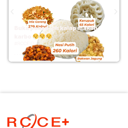
Buka puasa, eh kalap makan
karbo
#RCCEID
. . .