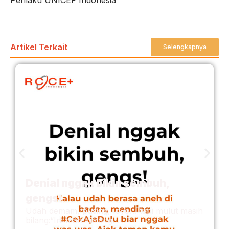
Artikel Terkait
Selengkapnya
Denial nggak bikin sembuh,
gengs!
Udah demam, pusing, loyo… tapi mulut masih
bilang:“Ini mah kurang. . .