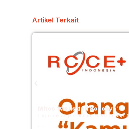
Artikel Terkait
Mitos ‘Kurus dari Sononya’
Lagi sibuk angkat beban… beban hidup.
. . .