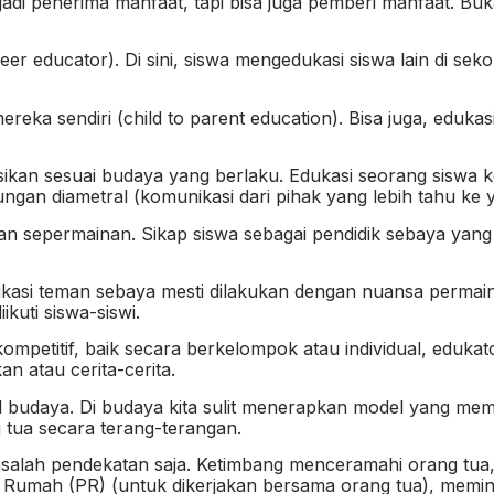
adi penerima manfaat, tapi bisa juga pemberi manfaat. Buk
er educator). Di sini, siswa mengedukasi siswa lain di sek
ereka sendiri (child to parent education). Bisa juga, eduka
ikan sesuai budaya yang berlaku. Edukasi seorang siswa ke
n diametral (komunikasi dari pihak yang lebih tahu ke ya
an sepermainan. Sikap siswa sebagai pendidik sebaya yang 
kasi teman sebaya mesti dilakukan dengan nuansa permaina
kuti siswa-siswi.
 kompetitif, baik secara berkelompok atau individual, edu
an atau cerita-cerita.
al budaya. Di budaya kita sulit menerapkan model yang mem
 tua secara terang-terangan.
alah pendekatan saja. Ketimbang menceramahi orang tua, 
 Rumah (PR) (untuk dikerjakan bersama orang tua), meminta