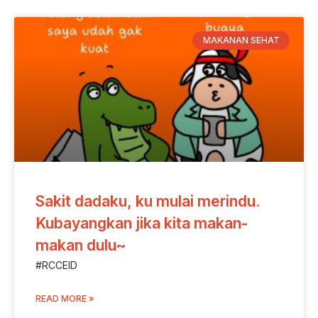
MAKANAN SEHAT
Sakit dadaku, ku mulai merindu.
Kubayangkan jika kita makan-
makan dulu~
#RCCEID
READ MORE »