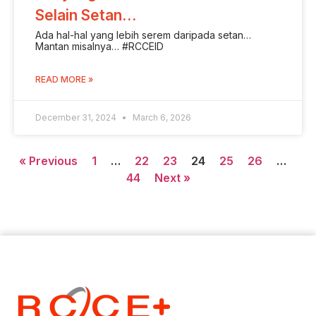
Selain Setan…
Ada hal-hal yang lebih serem daripada setan…
Mantan misalnya… #RCCEID
READ MORE »
December 31, 2024
March 6, 2026
« Previous
1
…
22
23
24
25
26
…
44
Next »