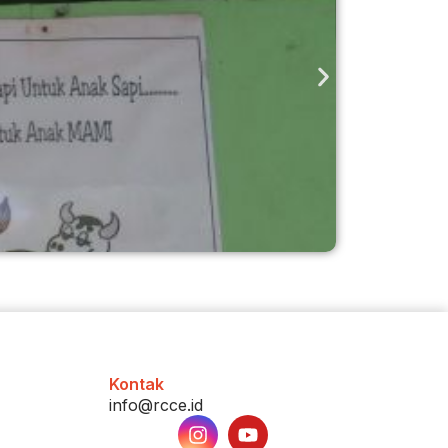
Beda S
Kalian l
. . .
Kontak
info@rcce.id