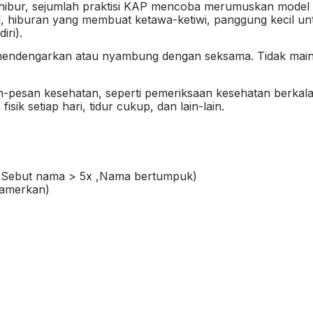
ibur, sejumlah praktisi KAP mencoba merumuskan model yan
, hiburan yang membuat ketawa-ketiwi, panggung kecil untu
iri).
n mendengarkan atau nyambung dengan seksama. Tidak main
an-pesan kesehatan, seperti pemeriksaan kesehatan berka
sik setiap hari, tidur cukup, dan lain-lain.
Sebut nama > 5x ,Nama bertumpuk)
ipamerkan)