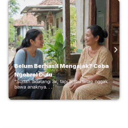
Belum Berhasil Mengajak? Coba
Ngobrol Dulu
“Sudah didatangi 3x, tapi si Ibu tetap nggak
bawa anaknya. . .