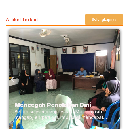
Artikel Terkait
Selengkapnya
Mencegah Penolakan Dini
Belum selesai menjelaskan. Mulut masih
mangap, eh petugas imunisasi mendapat. . .