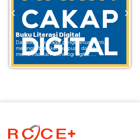
Buku Literasi Digital
Dapatkan berbagai pengetahuan untuk
meningkatkan kemampuan dalam
memanfaatkan teknologi digital. . .