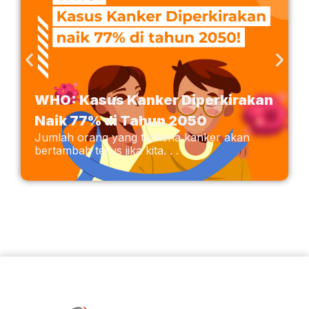
WHO: Kasus Kanker Diperkirakan
Naik 77% di Tahun 2050
Jumlah orang yang terkena kanker akan
bertambah terus jika kita. . .