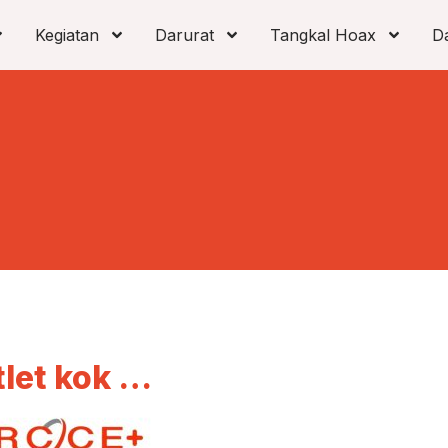
Kegiatan
Darurat
Tangkal Hoax
D
tlet kok …