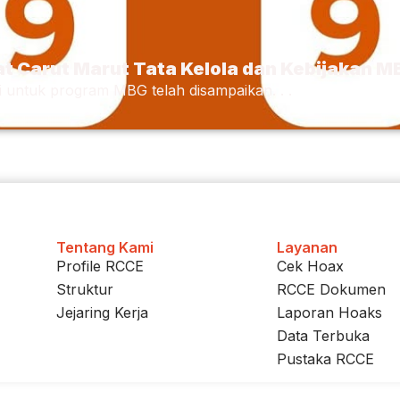
at Carut Marut Tata Kelola dan Kebijakan 
 untuk program MBG telah disampaikan. . .
Tentang Kami
Layanan
Profile RCCE
Cek Hoax
Struktur
RCCE Dokumen
Jejaring Kerja
Laporan Hoaks
Data Terbuka
Pustaka RCCE