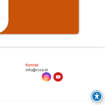
Pemeri
Formul
MBG
Coba sha
. . .
Kontak
info@rcce.id