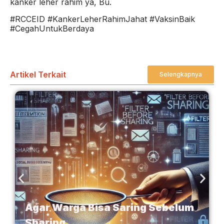
kanker leher rahim ya, Bu.
#RCCEID #KankerLeherRahimJahat #VaksinBaik
#CegahUntukBerdaya
Artikel Terkait
Selengkapnya
Agar Warga Bisa Saring Sebelum
Sharing