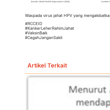
Waspada virus jahat HPV yang mengakibatkan
#RCCEID
#KankerLeherRahimJahat
#VaksinBaik
#CegahJanganSakit
Artikel Terkait