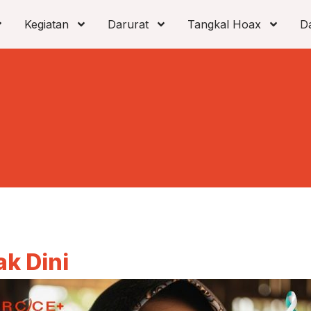
Kegiatan
Darurat
Tangkal Hoax
D
ak Dini