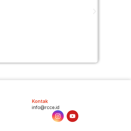
Ngomon
“Orang In
Kontak
info@rcce.id