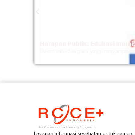
Harapan Publik: Edukasi Imuni
Bukan satu-dua guru yang menyampaikan 
Layanan informasi kesehatan untuk semua