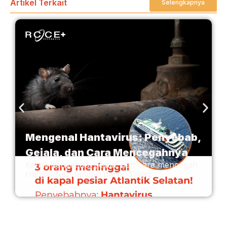
Artikel Terkait
Selengkapnya
Mengenal Hantavirus: Penyebab,
Gejala, dan Cara Mencegahnya
Kenali penyebab, gejala, dan cara mencegah
Hantavirus. Jangan panik. Tetap. . .