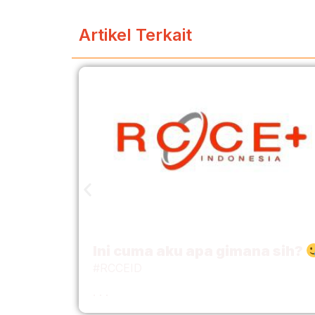
Artikel Terkait
Ini cuma aku apa gimana sih?
#RCCEID
. . .