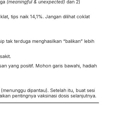
uga
(meaningful & unexpected)
dan 2)
at, tips naik 14,1%. Jangan dilihat coklat
sip tak terduga menghasilkan “balikan” lebih
akit.
asan yang positif. Mohon garis bawahi, hadiah
 (menunggu dipantau). Setelah itu, buat sesi
an pentingnya vaksinasi dosis selanjutnya.