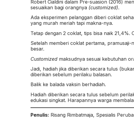
Robert Cialdini dalam Pre-suasion (2016) me
sesuaikan bagi orangnya
(customized)
.
Ada eksperimen pelanggan diberi coklat sehabi
yang murah meriah tapi makna-nya.
Tetap dengan 2 coklat, tips bisa naik 21,4%.
Setelah memberi coklat pertama, pramusaji-nya
besar.
Customized
maksudnya sesuai kebutuhan ora
Jadi, hadiah jika diberikan secara tulus (buk
diberikan sebelum perilaku balasan.
Balik ke balada vaksin berhadiah.
Hadiah diberikan secara tulus sebelum perilak
edukasi singkat. Harapannya warga membalas
Penulis:
Risang Rimbatmaja, Spesialis Perub