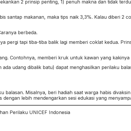
nekankan 2 prinsip penting, 1) penuh makna dan tidak terd
s santap makanan, maka tips naik 3,3%. Kalau diberi 2 cokl
 Caranya berbeda.
 pergi tapi tiba-tiba balik lagi memberi coklat kedua. Prin
ng. Contohnya, memberi kruk untuk kawan yang kakinya s
an ada udang dibalik batu) dapat menghasilkan perilaku bal
u balasan. Misalnya, beri hadiah saat warga habis divaksin
 dengan lebih mendengarkan sesi edukasi yang menyampaik
ahan Perilaku UNICEF Indonesia