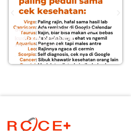
Selain cek zodiak, kamu juga
kudu cek kesehatan
#RCCEID #CekAjaDulu
. . .